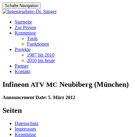
Schalte Navigation
Zum
Startseite
Inhalt
Zur Person
springen
Kenntnisse
Tools
Funktionen
Projekte
1987 bis 2010
2010 bis heute
Partner
Kontakt
Infineon
Neubiberg (München)
ATV
MC
Announcement Date: 5. März 2012
Seiten
Datenschutz
Impressum
Kenntnisse